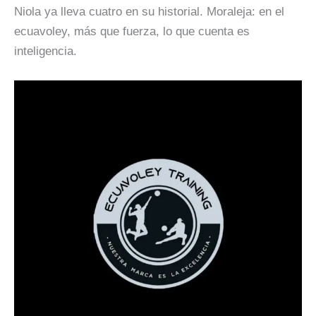
Niola ya lleva cuatro en su historial. Moraleja: en el
ecuavoley, más que fuerza, lo que cuenta es
inteligencia.