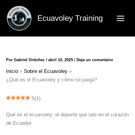
Ir
al
Ecuavoley Training
contenido
Por
Gabriel Ordoñez
/
abril 10, 2025
/
Deja un comentario
Inicio
Sobre el Ecuavoley
¿Qué es el Ecuavoley y cómo se juega?
5
(
1
)
Qué es el ecuavoley: el deporte que late en el corazón
de Ecuador