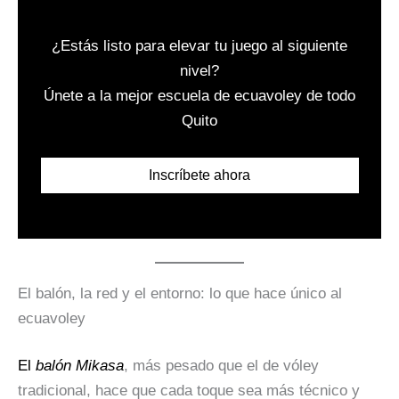
¿Estás listo para elevar tu juego al siguiente
nivel?
Únete a la mejor escuela de ecuavoley de todo
Quito
Inscríbete ahora
El balón, la red y el entorno: lo que hace único al
ecuavoley
El
balón Mikasa
, más pesado que el de vóley
tradicional, hace que cada toque sea más técnico y