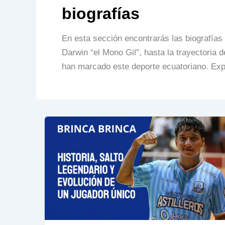
biografías
En esta sección encontrarás las biografías
Darwin “el Mono Gil”, hasta la trayectoria 
han marcado este deporte ecuatoriano. Explo