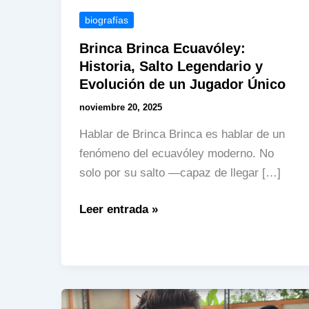
biografías
Brinca Brinca Ecuavóley:
Historia, Salto Legendario y
Evolución de un Jugador Único
noviembre 20, 2025
Hablar de Brinca Brinca es hablar de un
fenómeno del ecuavóley moderno. No
solo por su salto —capaz de llegar […]
Brinca
Leer entrada »
Brinca
Ecuavóley:
Historia,
Salto
Legendario