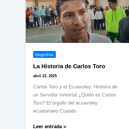
y
Evolución
de
un
Jugador
Único
biografías
La Historia de Carlos Toro
abril 22, 2025
Carlos Toro y el Ecuavoley: Historia de
un Servidor Inmortal ¿Quién es Carlos
Toro? El orgullo del ecuavoley
ecuatoriano Cuando
La
Leer entrada »