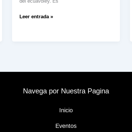
del ecuavoley. Es
La
Leer entrada »
historia
de
Emerson
Niola
Navega por Nuestra Pagina
Inicio
Eventos