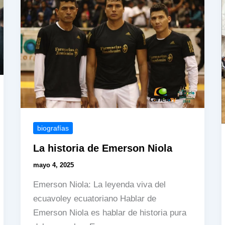
leyendas
y
figuras
actuales
biografías
La historia de Emerson Niola
mayo 4, 2025
Emerson Niola: La leyenda viva del
ecuavoley ecuatoriano Hablar de
Emerson Niola es hablar de historia pura