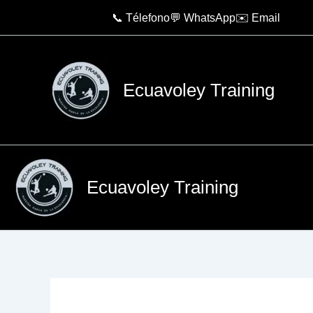
Ir
📞 Télefono
💬 WhatsApp
✉️ Email
al
contenido
Ecuavoley Training
Ecuavoley Training