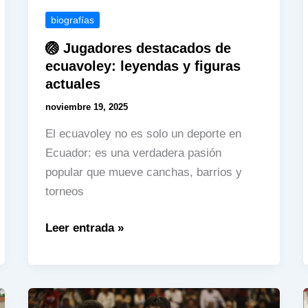
biografías
🏐 Jugadores destacados de
ecuavoley: leyendas y figuras
actuales
noviembre 19, 2025
El ecuavoley no es solo un deporte en
Ecuador: es una verdadera pasión
popular que mueve canchas, barrios y
torneos
🏐
Leer entrada »
Jugadores
destacados
de
ecuavoley: