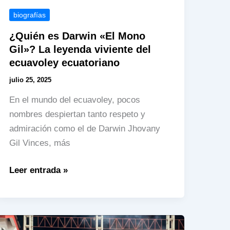
biografías
¿Quién es Darwin «El Mono
Gil»? La leyenda viviente del
ecuavoley ecuatoriano
julio 25, 2025
En el mundo del ecuavoley, pocos
nombres despiertan tanto respeto y
admiración como el de Darwin Jhovany
Gil Vinces, más
¿Quién
Leer entrada »
es
Darwin
«El
Mono