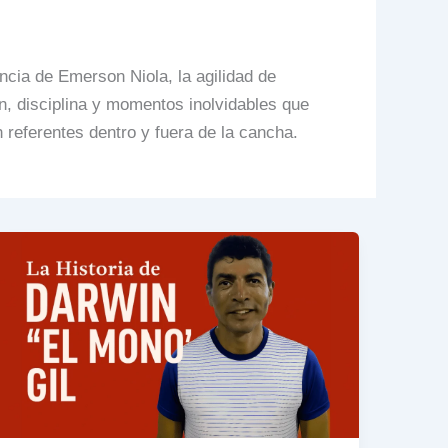
ncia de Emerson Niola, la agilidad de
ón, disciplina y momentos inolvidables que
 referentes dentro y fuera de la cancha.