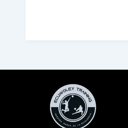
Historia
de
Carlos
Toro